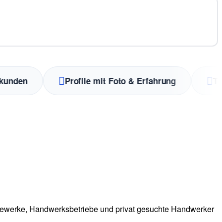
den
Profile mit Foto & Erfahrung
Top-B
5 Gewerke, Handwerksbetriebe und privat gesuchte Handwerker