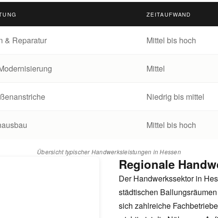
STUNG
ZEITAUFWAND
on & Reparatur
Mittel bis hoch
 Modernisierung
Mittel
ußenanstriche
Niedrig bis mittel
nausbau
Mittel bis hoch
Übersicht typischer Handwerksleistungen in Hessen
Regionale Handwe
Der Handwerkssektor in Hesse
städtischen Ballungsräumen 
sich zahlreiche Fachbetrieb